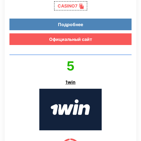
CASINO7
Подробнее
Официальный сайт
5
1win