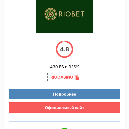
4.8
430 FS и 325%
RIOCASINO
Подробнее
Официальный сайт