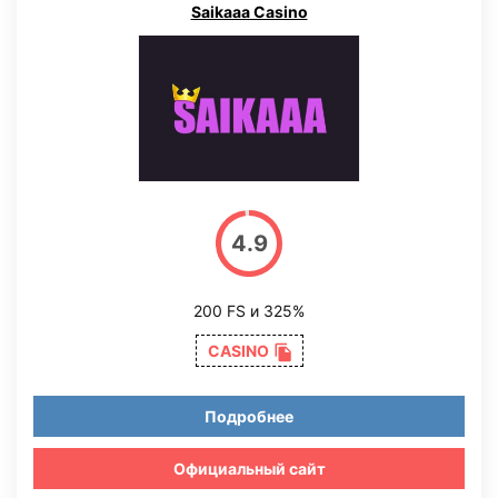
Saikaaa Casino
4.9
200 FS и 325%
CASINO
Подробнее
Официальный сайт