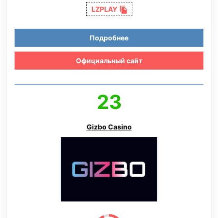
LZPLAY
Подробнее
Официальный сайт
23
Gizbo Casino