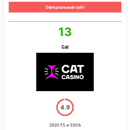
Официальный сайт
13
Cat
4.9
2920 FS и 550%