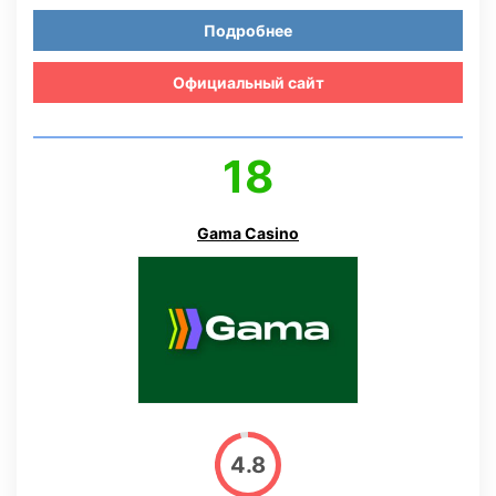
Подробнее
Официальный сайт
18
Gama Casino
4.8