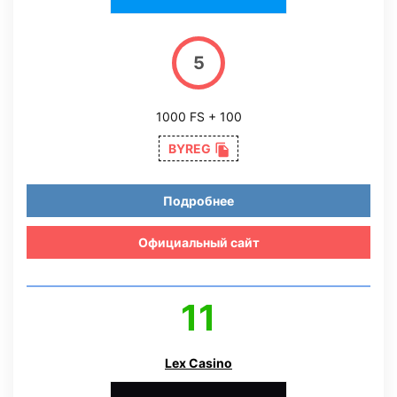
5
1000 FS + 100
BYREG
Подробнее
Официальный сайт
11
Lex Casino