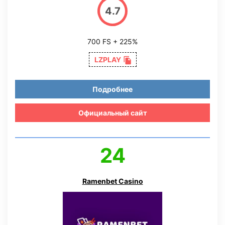
4.7
700 FS + 225%
LZPLAY
Подробнее
Официальный сайт
24
Ramenbet Casino