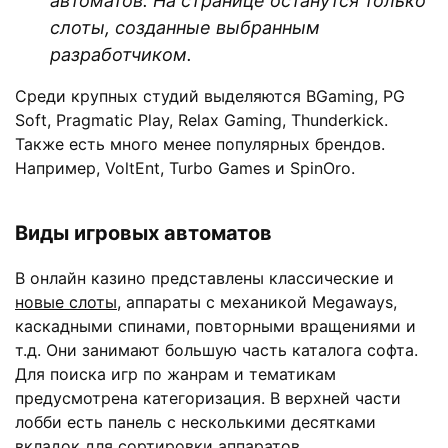
автоматов. На странице останутся только
слоты, созданные выбранным
разработчиком.
Среди крупных студий выделяются BGaming, PG
Soft, Pragmatic Play, Relax Gaming, Thunderkick.
Также есть много менее популярных брендов.
Например, VoltEnt, Turbo Games и SpinOro.
Виды игровых автоматов
В онлайн казино представлены классические и
новые слоты
, аппараты с механикой Megaways,
каскадными спинами, повторными вращениями и
т.д. Они занимают большую часть каталога софта.
Для поиска игр по жанрам и тематикам
предусмотрена категоризация. В верхней части
лобби есть панель с несколькими десятками
вкладок для сортировки аппаратов.