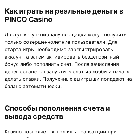
Как играть на реальные деньги в
PINCO Casino
Доступ к функционалу площадки могут получить
только совершеннолетние пользователи. Для
старта игры необходимо зарегистрировать
аккаунт, а затем активировать бездепозитный
бонус либо пополнить счет. После зачисления
денег останется запустить слот из лобби и начать
делать ставки. Полученные выигрыши попадают на
баланс автоматически.
Способы пополнения счета и
вывода средств
Казино позволяет выполнять транзакции при