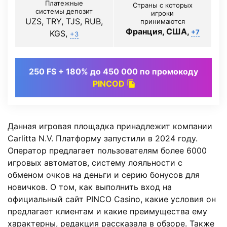
Платежные
Страны с которых
системы депозит
игроки
UZS, TRY, TJS, RUB,
принимаются
Франция, США,
+7
KGS,
+3
250 FS + 180% до 450 000 по промокоду
PINCOD
Данная игровая площадка принадлежит компании
Carlitta N.V. Платформу запустили в 2024 году.
Оператор предлагает пользователям более 6000
игровых автоматов, систему лояльности с
обменом очков на деньги и серию бонусов для
новичков. О том, как выполнить вход на
официальный сайт PINCO Casino, какие условия он
предлагает клиентам и какие преимущества ему
характерны, редакция рассказала в обзоре. Также