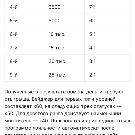
4-й
3500
7:1
5-й
5000
6:1
6-й
10 тыс.
5:1
7-й
15 тыс.
4:1
8-й
20 тыс.
3:1
9-й
25 тыс.
2:1
Полученные в результате обмена деньги требуют
отыгрыша. Вейджер для первых пяти уровней
составляет х60, на следующих трех статусах —
х50. Для девятого ранга действует наименьший
множитель — х40. Пользователи присоединяются к
программе лояльности автоматически после