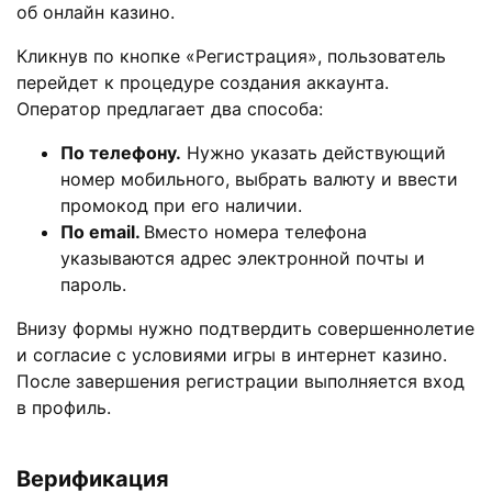
об онлайн казино.
Кликнув по кнопке «Регистрация», пользователь
перейдет к процедуре создания аккаунта.
Оператор предлагает два способа:
По телефону.
Нужно указать действующий
номер мобильного, выбрать валюту и ввести
промокод при его наличии.
По email.
Вместо номера телефона
указываются адрес электронной почты и
пароль.
Внизу формы нужно подтвердить совершеннолетие
и согласие с условиями игры в интернет казино.
После завершения регистрации выполняется вход
в профиль.
Верификация