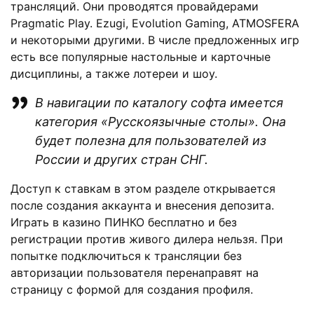
трансляций. Они проводятся провайдерами
Pragmatic Play. Ezugi, Evolution Gaming, ATMOSFERA
и некоторыми другими. В числе предложенных игр
есть все популярные настольные и карточные
дисциплины, а также лотереи и шоу.
В навигации по каталогу софта имеется
категория «Русскоязычные столы». Она
будет полезна для пользователей из
России и других стран СНГ.
Доступ к ставкам в этом разделе открывается
после создания аккаунта и внесения депозита.
Играть в казино ПИНКО бесплатно и без
регистрации против живого дилера нельзя. При
попытке подключиться к трансляции без
авторизации пользователя перенаправят на
страницу с формой для создания профиля.