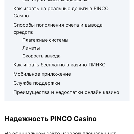
Как играть на реальные деньги в PINCO
Casino
Способы пополнения счета и вывода
средств
Платежные системы
Лимиты
Скорость вывода
Как играть бесплатно в казино ПИНКО
Мобильное приложение
Служба поддержки
Преимущества и недостатки онлайн казино
Надежность PINCO Casino
На официальном сайте игровой площадки нет