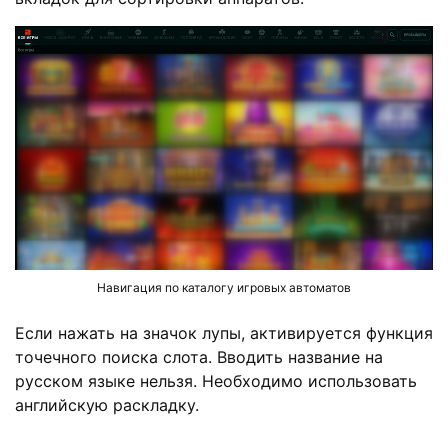
Навигация по каталогу игровых автоматов
Если нажать на значок лупы, активируется функция
точечного поиска слота. Вводить название на
русском языке нельзя. Необходимо использовать
английскую раскладку.