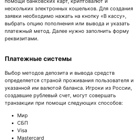
помощи банковских карт, криптовалют и
нескольких электронных кошельков. Для создания
заявки необходимо нажать на кнопку «В кассу»,
выбрать опцию пополнения или вывода и указать
платежный метод. Далее нужно заполнить форму
реквизитами.
Платежные системы
Выбор методов депозита и вывода средств
определяется страной проживания пользователя и
указанной им валютой баланса. Игроки из России,
создавшие рублевый счет, могут совершать
транзакции при помощи следующих способов:
Мир
СБП
Visa
Mastercard