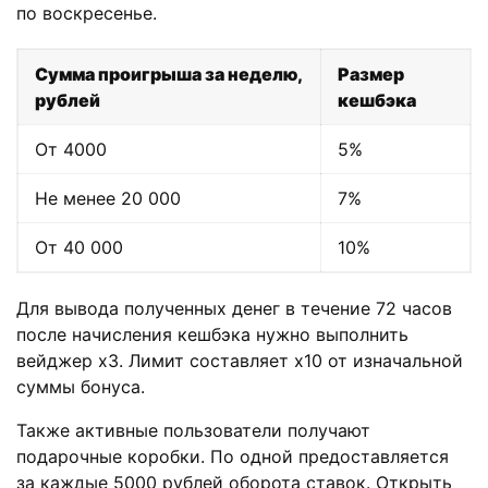
по воскресенье.
Сумма проигрыша за неделю,
Размер
рублей
кешбэка
От 4000
5%
Не менее 20 000
7%
От 40 000
10%
Для вывода полученных денег в течение 72 часов
после начисления кешбэка нужно выполнить
вейджер х3. Лимит составляет х10 от изначальной
суммы бонуса.
Также активные пользователи получают
подарочные коробки. По одной предоставляется
за каждые 5000 рублей оборота ставок. Открыть