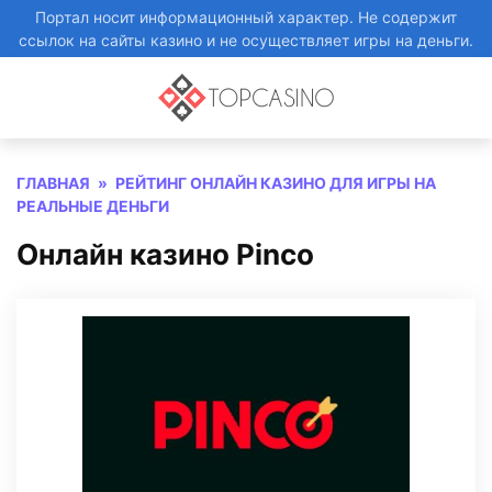
Портал носит информационный характер. Не содержит
ссылок на сайты казино и не осуществляет игры на деньги.
ГЛАВНАЯ
»
РЕЙТИНГ ОНЛАЙН КАЗИНО ДЛЯ ИГРЫ НА
РЕАЛЬНЫЕ ДЕНЬГИ
Онлайн казино Pinco