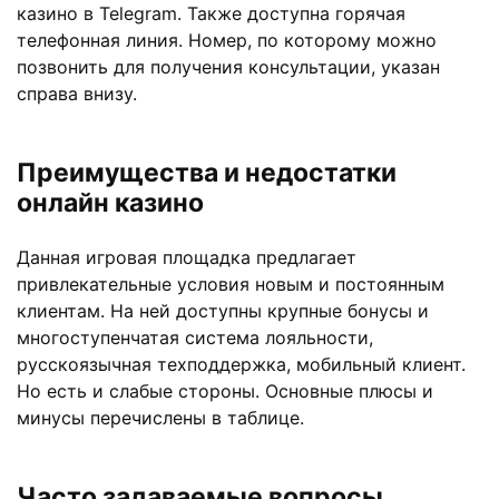
казино в Telegram. Также доступна горячая
телефонная линия. Номер, по которому можно
позвонить для получения консультации, указан
справа внизу.
Преимущества и недостатки
онлайн казино
Данная игровая площадка предлагает
привлекательные условия новым и постоянным
клиентам. На ней доступны крупные бонусы и
многоступенчатая система лояльности,
русскоязычная техподдержка, мобильный клиент.
Но есть и слабые стороны. Основные плюсы и
минусы перечислены в таблице.
Часто задаваемые вопросы