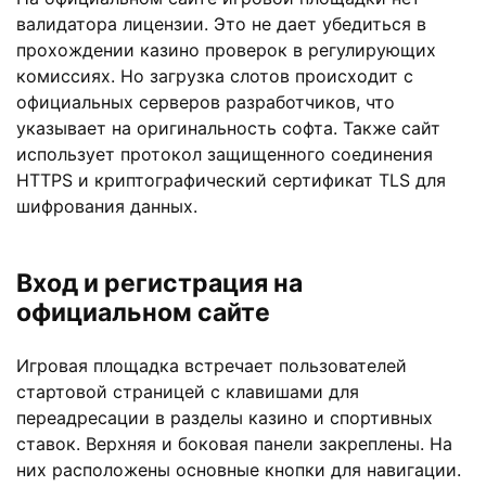
валидатора лицензии. Это не дает убедиться в
прохождении казино проверок в регулирующих
комиссиях. Но загрузка слотов происходит с
официальных серверов разработчиков, что
указывает на оригинальность софта. Также сайт
использует протокол защищенного соединения
HTTPS и криптографический сертификат TLS для
шифрования данных.
Вход и регистрация на
официальном сайте
Игровая площадка встречает пользователей
стартовой страницей с клавишами для
переадресации в разделы казино и спортивных
ставок. Верхняя и боковая панели закреплены. На
них расположены основные кнопки для навигации.