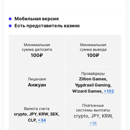
Мобильная версия
Есть представитель казино
Минимальная
Минимальная
сумма депозита
сумма вывода
100₽
100₽
Провайдеры
Zillion Games,
Лицензия
Анжуан
Yggdrasil Gaming,
Wizard Games,
+102
Платежные
Валюта счета
системы выплаты
crypto, JPY, KRW, SEK,
crypto, JPY, KRW,
CLP,
+34
+36