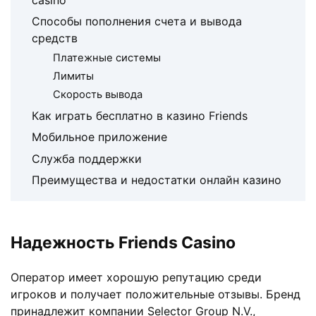
Способы пополнения счета и вывода
средств
Платежные системы
Лимиты
Скорость вывода
Как играть бесплатно в казино Friends
Мобильное приложение
Служба поддержки
Преимущества и недостатки онлайн казино
Надежность Friends Casino
Оператор имеет хорошую репутацию среди
игроков и получает положительные отзывы. Бренд
принадлежит компании Selector Group N.V.,