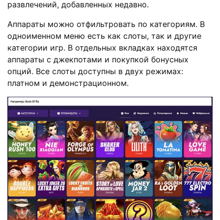
развлечений, добавленных недавно.
Аппараты можно отфильтровать по категориям. В
одноименном меню есть как слоты, так и другие
категории игр. В отдельных вкладках находятся
аппараты с джекпотами и покупкой бонусных
опций. Все слоты доступны в двух режимах:
платном и демонстрационном.