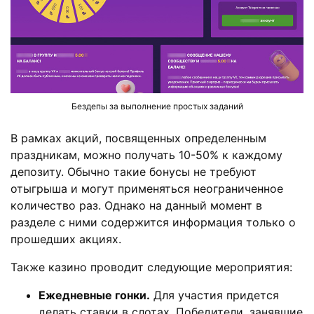
Бездепы за выполнение простых заданий
В рамках акций, посвященных определенным
праздникам, можно получать 10-50% к каждому
депозиту. Обычно такие бонусы не требуют
отыгрыша и могут применяться неограниченное
количество раз. Однако на данный момент в
разделе с ними содержится информация только о
прошедших акциях.
Также казино проводит следующие мероприятия:
Ежедневные гонки.
Для участия придется
делать ставки в слотах. Победители, занявшие