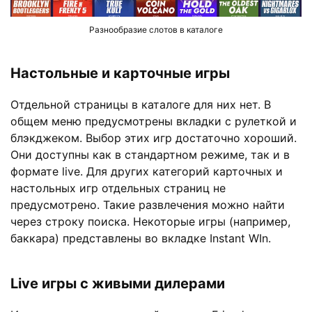
Разнообразие слотов в каталоге
Настольные и карточные игры
Отдельной страницы в каталоге для них нет. В
общем меню предусмотрены вкладки с рулеткой и
блэкджеком. Выбор этих игр достаточно хороший.
Они доступны как в стандартном режиме, так и в
формате live. Для других категорий карточных и
настольных игр отдельных страниц не
предусмотрено. Такие развлечения можно найти
через строку поиска. Некоторые игры (например,
баккара) представлены во вкладке Instant WIn.
Live игры с живыми дилерами