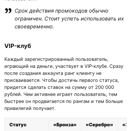
Срок действия промокодов обычно
ограничен. Стоит успеть использовать их
своевременно.
VIP-клуб
Каждый зарегистрированный пользователь,
играющий на деньги, участвует в VIP-клубе. Сразу
после создания аккаунта ранг клиенту не
присваивается. Чтобы достичь первого статуса,
придется сделать ставок на сумму от 200 000
рублей. Чем активнее играет пользователь, тем
быстрее он продвигается по рангам и тем больше
привилегий получает.
Статус
«Бронза»
«Серебро»
«З