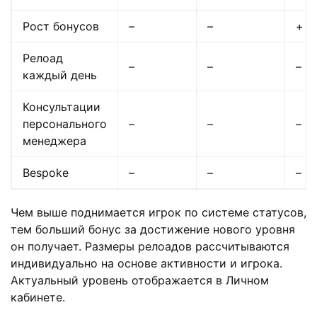
Рост бонусов
–
–
+
Релоад
–
–
–
каждый день
Консультации
персонального
–
–
–
менеджера
Bespoke
–
–
–
Чем выше поднимается игрок по системе статусов,
тем больший бонус за достижение нового уровня
он получает. Размеры релоадов рассчитываются
индивидуально на основе активности и игрока.
Актуальный уровень отображается в Личном
кабинете.