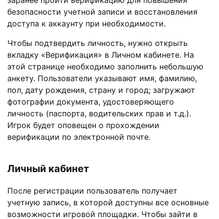
заранее пройти верификацию для повышения
безопасности учетной записи и восстановления
доступа к аккаунту при необходимости.
Чтобы подтвердить личность, нужно открыть
вкладку «Верификация» в Личном кабинете. На
этой странице необходимо заполнить небольшую
анкету. Пользователи указывают имя, фамилию,
пол, дату рождения, страну и город; загружают
фотографии документа, удостоверяющего
личность (паспорта, водительских прав и т.д.).
Игрок будет оповещен о прохождении
верификации по электронной почте.
Личный кабинет
После регистрации пользователь получает
учетную запись, в которой доступны все основные
возможности игровой площадки. Чтобы зайти в