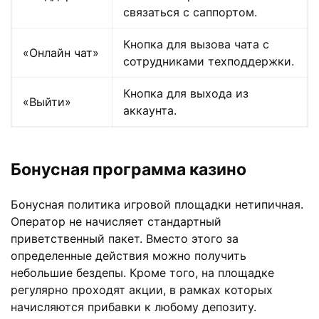
связаться с саппортом.
Кнопка для вызова чата с
«Онлайн чат»
сотрудниками техподдержки.
Кнопка для выхода из
«Выйти»
аккаунта.
Бонусная программа казино
Бонусная политика игровой площадки нетипичная.
Оператор не начисляет стандартный
приветственный пакет. Вместо этого за
определенные действия можно получить
небольшие бездепы. Кроме того, на площадке
регулярно проходят акции, в рамках которых
начисляются прибавки к любому депозиту.