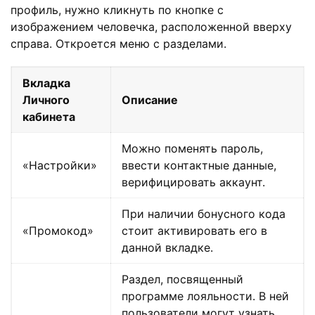
профиль, нужно кликнуть по кнопке с
изображением человечка, расположенной вверху
справа. Откроется меню с разделами.
Вкладка
Личного
Описание
кабинета
Можно поменять пароль,
«Настройки»
ввести контактные данные,
верифицировать аккаунт.
При наличии бонусного кода
«Промокод»
стоит активировать его в
данной вкладке.
Раздел, посвященный
программе лояльности. В ней
пользователи могут узнать