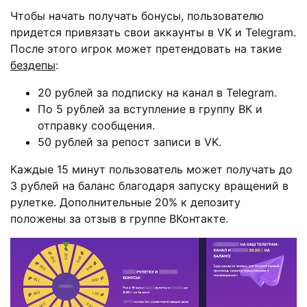
Чтобы начать получать бонусы, пользователю
придется привязать свои аккаунты в VK и Telegram.
После этого игрок может претендовать на такие
бездепы
:
20 рублей за подписку на канал в Telegram.
По 5 рублей за вступление в группу ВК и
отправку сообщения.
50 рублей за репост записи в VK.
Каждые 15 минут пользователь может получать до
3 рублей на баланс благодаря запуску вращений в
рулетке. Дополнительные 20% к депозиту
положены за отзыв в группе ВКонтакте.