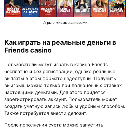
Игры с живыми дилерами
Как играть на реальные деньги в
Friends casino
Пользователи могут играть в казино Friends
бесплатно и без регистрации, однако реальные
выплаты в этом формате недоступны. Получить
выигрыш можно только при полноценных ставках
настоящими деньгами. Для этого придется
зарегистрировать аккаунт. Пользователь может
создать учетную запись любым удобным способом.
Также потребуется внести депозит.
После пополнения счета можно запустить