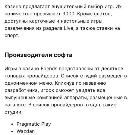
Казино предлагает внушительный выбор игр. Их
количество превышает 9000. Кроме слотов,
доступны карточные и настольные игры,
развлечения из раздела Live, а также ставки на
спорт.
Производители софта
Игры в казино Friends представлены от десятков
топовых провайдеров. Список студий размещен в
одноименном меню. Кликнув по названию
разработчика, игрок сможет увидеть все
выпущенные компанией аппараты, размещенные в
каталоге. В список провайдеров входят такие
студии:
Pragmatic Play
Wazdan