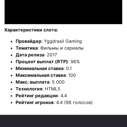
Характеристики слота:
Провайдер
: Yggdrasil Gaming
Тематика
: Фильмы и сериалы
Дата релиза
: 2017
Процент выплат (RTP)
: 96%
Минимальная ставка
: 0.1
Максимальная ставка
: 100
Макс. выплата
: 5 000
Технология
: HTML5
Рейтинг редакции
: 4.4
Рейтинг игроков
: 4.4 (98 голосов)