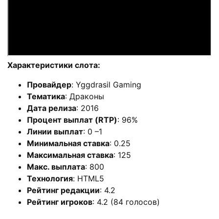
Характеристики слота:
Провайдер
: Yggdrasil Gaming
Тематика
: Драконы
Дата релиза
: 2016
Процент выплат (RTP)
: 96%
Линии выплат
: 0 –1
Минимальная ставка
: 0.25
Максимальная ставка
: 125
Макс. выплата
: 800
Технология
: HTML5
Рейтинг редакции
: 4.2
Рейтинг игроков
: 4.2 (84 голосов)