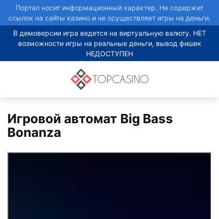
Портал носит информационный характер. Не содержит
ссылок на сайты казино и не осуществляет игры на деньги.
В демоверсии игра ведется на виртуальную валюту. НЕТ
возможности игры на реальные деньги, вывод фишек
НЕДОСТУПЕН
Игровой автомат Big Bass
Bonanza