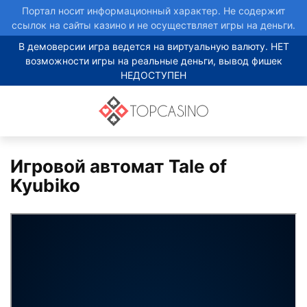
Портал носит информационный характер. Не содержит
ссылок на сайты казино и не осуществляет игры на деньги.
В демоверсии игра ведется на виртуальную валюту. НЕТ
возможности игры на реальные деньги, вывод фишек
НЕДОСТУПЕН
Игровой автомат Tale of
Kyubiko