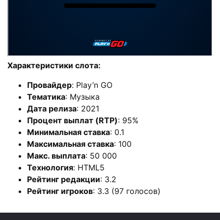
Характеристики слота:
Провайдер
: Play’n GO
Тематика
: Музыка
Дата релиза
: 2021
Процент выплат (RTP)
: 95%
Минимальная ставка
: 0.1
Максимальная ставка
: 100
Макс. выплата
: 50 000
Технология
: HTML5
Рейтинг редакции
: 3.2
Рейтинг игроков
: 3.3 (97 голосов)