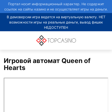
Портал носит информационный характер. Не содержит
ссылок на сайты казино и не осуществляет игры на деньги.
В демоверсии игра ведется на виртуальную валюту. НЕТ
возможности игры на реальные деньги, вывод фишек
НЕДОСТУПЕН
Игровой автомат Queen of
Hearts