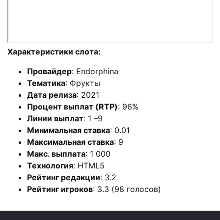
Характеристики слота:
Провайдер
: Endorphina
Тематика
: Фрукты
Дата релиза
: 2021
Процент выплат (RTP)
: 96%
Линии выплат
: 1 –9
Минимальная ставка
: 0.01
Максимальная ставка
: 9
Макс. выплата
: 1 000
Технология
: HTML5
Рейтинг редакции
: 3.2
Рейтинг игроков
: 3.3 (98 голосов)