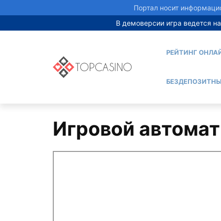
Портал носит информацио
В демоверсии игра ведется н
РЕЙТИНГ ОНЛА
БЕЗДЕПОЗИТНЫ
Игровой автомат