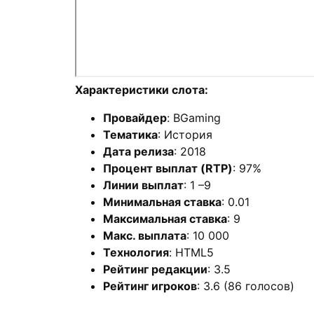
Характеристики слота:
Провайдер
: BGaming
Тематика
: История
Дата релиза
: 2018
Процент выплат (RTP)
: 97%
Линии выплат
: 1 –9
Минимальная ставка
: 0.01
Максимальная ставка
: 9
Макс. выплата
: 10 000
Технология
: HTML5
Рейтинг редакции
: 3.5
Рейтинг игроков
: 3.6 (86 голосов)